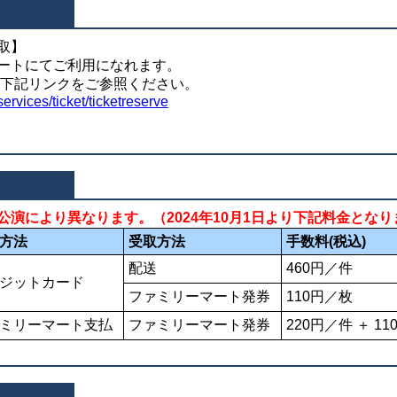
取】
ートにてご利用になれます。
方は下記リンクをご参照ください。
services/ticket/ticketreserve
公演により異なります。（2024年10月1日より下記料金となり
方法
受取方法
手数料(税込)
配送
460円／件
ジットカード
ファミリーマート発券
110円／枚
ミリーマート支払
ファミリーマート発券
220円／件 ＋ 1