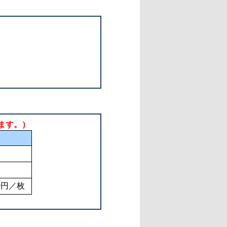
ます。）
10円／枚